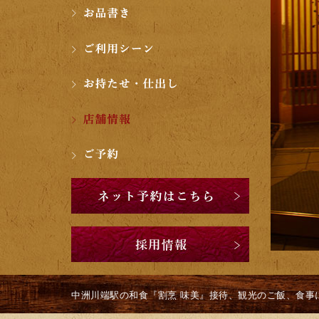
中洲川端駅の和食『割烹 味美』接待、観光のご飯、食事