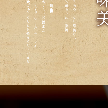
どこか温かみのある寛ぎの空間で、「六味」をごゆっくりとお愉しみくださいませ。