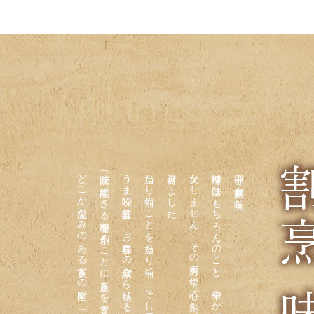
「六味」が堪能できる料理を創ることに重きを置き、おもてなしをいたします。
うま味」の五味に、お客様との会話から感じるぬくもりの「人間味」を加えた
当たり前のことを当たり前に、そして味覚の基本味「甘味・酸味・塩味・苦味・
名付けました。
欠かせません。その両方を常に心に刻んで精進するため、「割烹 味美」と
料理は『味』はもちろんのこと、華やかであることに心躍り『美』しさも
中洲の和食『割烹 味美』。