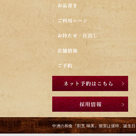
中洲の和食『割烹 味美』個室は接待、誕生