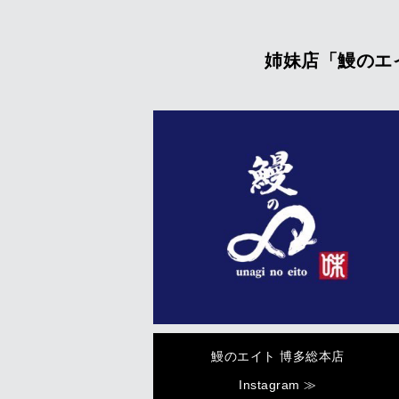
姉妹店「鰻のエイ
鰻のエイト 博多総本店
Instagram ≫